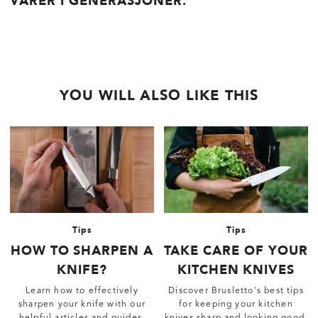
VARER I GENERASJONER.
YOU WILL ALSO LIKE THIS
Tips
Tips
HOW TO SHARPEN A
TAKE CARE OF YOUR
KNIFE?
KITCHEN KNIVES
Learn how to effectively
Discover Brusletto's best tips
sharpen your knife with our
for keeping your kitchen
helpful articles and guides.
knives sharp and looking good.