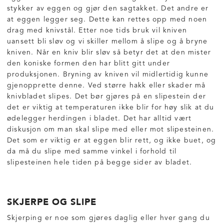
stykker av eggen og gjør den sagtakket. Det andre er
at eggen legger seg. Dette kan rettes opp med noen
drag med knivstål. Etter noe tids bruk vil kniven
uansett bli sløv og vi skiller mellom å slipe og å bryne
kniven. Når en kniv blir sløv så betyr det at den mister
den koniske formen den har blitt gitt under
produksjonen. Bryning av kniven vil midlertidig kunne
gjenopprette denne. Ved større hakk eller skader må
knivbladet slipes. Det bør gjøres på en slipestein der
det er viktig at temperaturen ikke blir for høy slik at du
ødelegger herdingen i bladet. Det har alltid vært
diskusjon om man skal slipe med eller mot slipesteinen.
Det som er viktig er at eggen blir rett, og ikke buet, og
da må du slipe med samme vinkel i forhold til
slipesteinen hele tiden på begge sider av bladet.
SKJERPE OG SLIPE
Skjerping er noe som gjøres daglig eller hver gang du