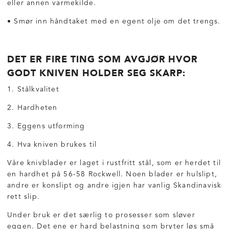
eller annen varmekilde.
• Smør inn håndtaket med en egent olje om det trengs.
DET ER FIRE TING SOM AVGJØR HVOR
GODT KNIVEN HOLDER SEG SKARP:
1. Stålkvalitet
2. Hardheten
3. Eggens utforming
4. Hva kniven brukes til
Våre knivblader er laget i rustfritt stål, som er herdet til
en hardhet på 56-58 Rockwell. Noen blader er hulslipt,
andre er konslipt og andre igjen har vanlig Skandinavisk
rett slip.
Under bruk er det særlig to prosesser som sløver
eggen. Det ene er hard belastning som bryter løs små