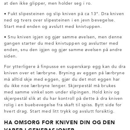
at den ikke glipper, men holder seg i ro.
• Fukt slipesteinen og slip kniven på ca 13°. Dra kniven
ned og tvers over slipesteinen i en jevn bevegelse.
Start med enden og avslutt med knivtuppen.
• Snu kniven igjen og gjør samme øvelsen, men denne
gangen starter du med knivtuppen og avslutter med
enden, snu den igjen og gjør samme øvelsen på andre
siden.
For ytterligere å finpusse en superskarp egg kan du dra
kniven over et lærbryne. Bryning av eggen på lærbryne
må alltid skje med eggen, gjør du det mot eggen har
du ikke noe lærbryne lenger. Skjerpestål må brukes
med samme vinkel som under slipingen. Hold kniv og
skjerpestål slik at du har kontroll på dette å dra kniven
rolig i en buebevegelse fra skaft til spiss. Bytt side for
hvert drag. Start med litt trykk og avslutt forsiktig.
HA OMSORG FOR KNIVEN DIN OG DEN