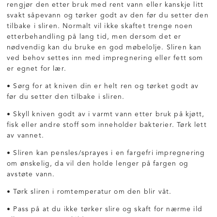
rengjør den etter bruk med rent vann eller kanskje litt
svakt såpevann og tørker godt av den før du setter den
tilbake i sliren. Normalt vil ikke skaftet trenge noen
etterbehandling på lang tid, men dersom det er
nødvendig kan du bruke en god møbelolje. Sliren kan
ved behov settes inn med impregnering eller fett som
er egnet for lær.
• Sørg for at kniven din er helt ren og tørket godt av
før du setter den tilbake i sliren.
• Skyll kniven godt av i varmt vann etter bruk på kjøtt,
fisk eller andre stoff som inneholder bakterier. Tørk lett
av vannet.
• Sliren kan pensles/sprayes i en fargefri impregnering
om ønskelig, da vil den holde lenger på fargen og
avstøte vann.
• Tørk sliren i romtemperatur om den blir våt.
• Pass på at du ikke tørker slire og skaft for nærme ild