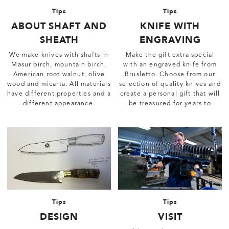
Tips
Tips
ABOUT SHAFT AND
KNIFE WITH
SHEATH
ENGRAVING
We make knives with shafts in
Make the gift extra special
Masur birch, mountain birch,
with an engraved knife from
American root walnut, olive
Brusletto. Choose from our
wood and micarta. All materials
selection of quality knives and
have different properties and a
create a personal gift that will
different appearance.
be treasured for years to
come.
Tips
Tips
DESIGN
VISIT