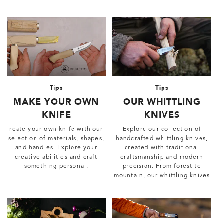
Tips
Tips
MAKE YOUR OWN
OUR WHITTLING
KNIFE
KNIVES
reate your own knife with our
Explore our collection of
selection of materials, shapes,
handcrafted whittling knives,
and handles. Explore your
created with traditional
creative abilities and craft
craftsmanship and modern
something personal.
precision. From forest to
mountain, our whittling knives
are reliable tools for any
adventure.