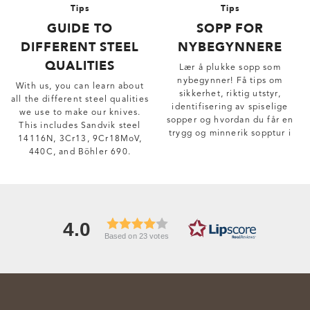
Tips
Tips
GUIDE TO
SOPP FOR
DIFFERENT STEEL
NYBEGYNNERE
QUALITIES
Lær å plukke sopp som
nybegynner! Få tips om
With us, you can learn about
sikkerhet, riktig utstyr,
all the different steel qualities
identifisering av spiselige
we use to make our knives.
sopper og hvordan du får en
This includes Sandvik steel
trygg og minnerik sopptur i
14116N, 3Cr13, 9Cr18MoV,
skogen.
440C, and Böhler 690.
4.0
Based on 23 votes