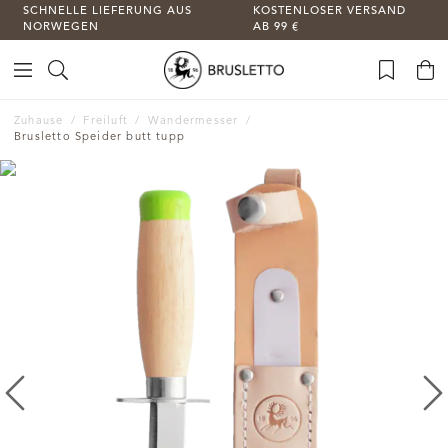
SCHNELLE LIEFERUNG AUS
KOSTENLOSER VERSAND
NORWEGEN
AB 99 €
Zuhause
Freiluft
Wandermesser
Brusletto Speider butt tupp