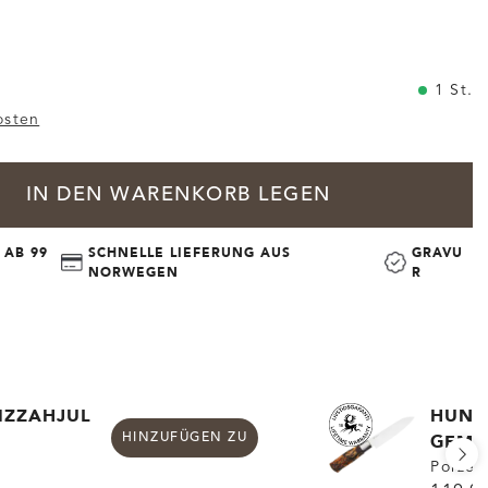
1 St.
osten
IN DEN WARENKORB LEGEN
 AB 99
SCHNELLE LIEFERUNG AUS
GRAVU
NORWEGEN
R
IZZAHJUL
HUNT
GEMÜ
HINZUFÜGEN ZU
Porzell