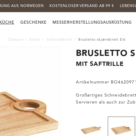
ERUNG AUS NORWEGEN
KOSTENLOSER VERSAND AB 99 €
LEBENS
KÜCHE
GESCHENKE
MESSERHERSTELLUNGSAUSRÜSTUNG
Zuhause
Küche
Schneidebrett
Brusletto skjærebrett Eik
BRUSLETTO S
MIT SAFTRILLE
Artikelnummer
BO462097
Großartiges Schneidebrett 
Servieren als auch zur Zu