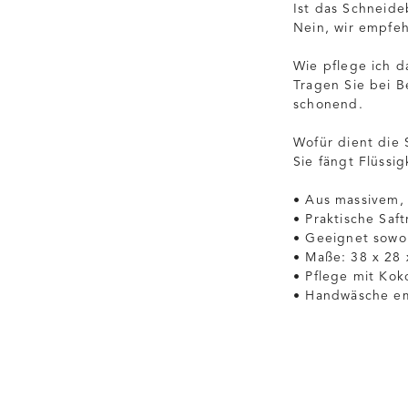
Ist das Schneid
Nein, wir empfe
Wie pflege ich d
Tragen Sie bei B
schonend.
Wofür dient die S
Sie fängt Flüssi
• Aus massivem,
• Praktische Saf
• Geeignet sowo
• Maße: 38 x 28 
• Pflege mit Kok
• Handwäsche em