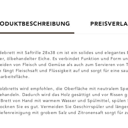
ODUKTBESCHREIBUNG
PREISVERL
debrett mit Saftrille 28x38 cm ist ein solides und elegantes 
rter, ölbehandelter Eiche. Es verbindet Funktion und Form un
eiden von Fleisch und Gemüse als auch zum Servieren von T
le fängt Fleischsaft und Flüssigkeit auf und sorgt für eine s
arbeitsfläche.
olzbretts wird empfohlen, die Oberfläche mit neutralem Spe
ehandeln. Dadurch wird das Holz gesättigt und vor Rissen g
 Brett von Hand mit warmem Wasser und Spülmittel, spülen 
ocknen Sie es gut. Vermeiden Sie Geschirrspüler und länge
Tiefenreinigung mit grobem Salz und Zitronensaft sorgt für z