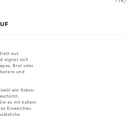
119,9
AUF
Brett aus
d eignet sich
apas, Brot oder
auberere und
iseöl wie Kokos-
eschützt.
Sie es mit kaltem
res Einweichen.
usätzliche