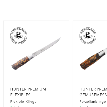
HUNTER PREMIUM
HUNTER PRE
FLEXIBLES
GEMÜSEMESS
FILETIERMESSER
PORZELLAN
Flexible Klinge
Porzellanklinge