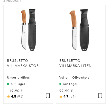
2 PRODUKT
BRUSLETTO
BRUSLETTO
G
VILLMARKA STOR
VILLMARKA LITEN
Unser größtes
Vollerl, Olivenholz
Auf Lager
Auf Lager
119,90 €
99,90 €
4.8
4.7
Bewertung:
von 5 Sternen
Bewertung:
von 5 Sternen
(98)
(51)