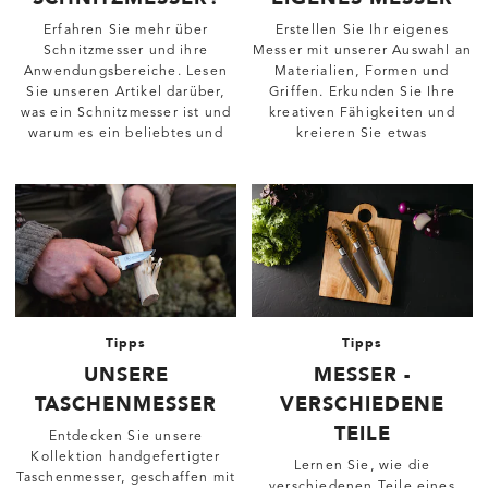
Erfahren Sie mehr über
Erstellen Sie Ihr eigenes
Schnitzmesser und ihre
Messer mit unserer Auswahl an
Anwendungsbereiche. Lesen
Materialien, Formen und
Sie unseren Artikel darüber,
Griffen. Erkunden Sie Ihre
was ein Schnitzmesser ist und
kreativen Fähigkeiten und
warum es ein beliebtes und
kreieren Sie etwas
nützliches Werkzeug für
Persönliches.
Handwerk und Outdoor-
Aktivitäten ist.
Tipps
Tipps
UNSERE
MESSER -
TASCHENMESSER
VERSCHIEDENE
TEILE
Entdecken Sie unsere
Kollektion handgefertigter
Lernen Sie, wie die
Taschenmesser, geschaffen mit
verschiedenen Teile eines