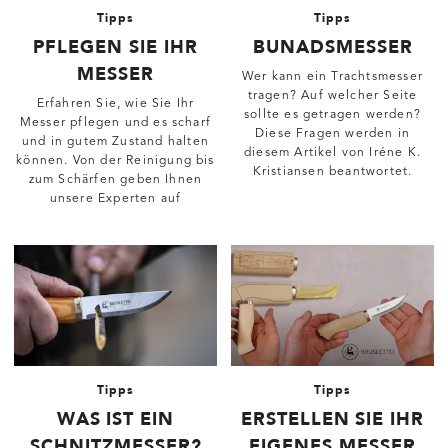
Tipps
Tipps
PFLEGEN SIE IHR
BUNADSMESSER
MESSER
Wer kann ein Trachtsmesser
tragen? Auf welcher Seite
Erfahren Sie, wie Sie Ihr
sollte es getragen werden?
Messer pflegen und es scharf
Diese Fragen werden in
und in gutem Zustand halten
diesem Artikel von Iréne K.
können. Von der Reinigung bis
Kristiansen beantwortet.
zum Schärfen geben Ihnen
unsere Experten auf
Bruslettoshop.de Tipps und
Tricks, um die Lebensdauer
Ihres Lieblingsmessers zu
verlängern.
Tipps
Tipps
WAS IST EIN
ERSTELLEN SIE IHR
SCHNITZMESSER?
EIGENES MESSER