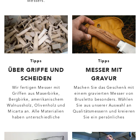
Messers.
Tipps
Tipps
ÜBER GRIFFE UND
MESSER MIT
SCHEIDEN
GRAVUR
Wir fertigen Messer mit
Machen Sie das Geschenk mit
Griffen aus Maserbirke,
einem gravierten Messer von
Bergbirke, amerikanischem
Brusletto besonders. Wählen
Walnussholz, Olivenholz und
Sie aus unserer Auswahl an
Micarta an. Alle Materialien
Qualitätsmessern und kreieren
haben unterschiedliche
Sie ein persönliches
Eigenschaften und
Geschenk, das in den
unterschiedliches Aussehen.
kommenden Jahren geschätzt
wird.