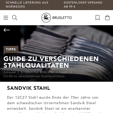
SCHNELLE LIEFERUNG AUS
KOSTENLOSER VERSAND
NORWEGEN
AB 99 €
TIPPS
GUIDE ZU VERSCHIEDENEN
STAHLQUALITÄTEN
Zuhause
Erleben Sie Brusletto
Tipps
Guide zu verschiedenen Stahlqualitäten
SANDVIK STAHL
G
Der 12C27 Stahl wurde Ende der 70er Jahre von
dem schwedischen Unternehmen Sandvik Steel
entwickelt. Sandvik Steel ist ein anerkannter