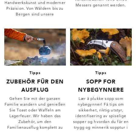
Handwerkskunst und moderner
Messers genannt werden.
Präzision. Von Wäldern bis zu
Bergen sind unsere
Taschenmesser zuverlässige
Werkzeuge für jedes
Abenteuer.
Tipps
Tipps
ZUBEHÖR FÜR DEN
SOPP FOR
AUSFLUG
NYBEGYNNERE
Gehen Sie mit der ganzen
Lær å plukke sopp som
Familie wandern und genießen
nybegynner! Få tips om
Sie Toast oder Waffeln am
sikkerhet, riktig utstyr,
Lagerfeuer. Wir haben das
identifisering av spiselige
Zubehör, um den
sopper og hvordan du får en
Familienausflug komplett zu
trygg og minnerik sopptur i
machen. Kaufen Sie
skogen.