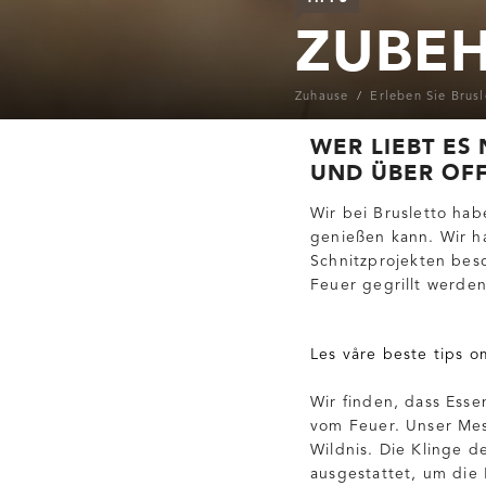
ZUBEH
Zuhause
Erleben Sie Brusl
WER LIEBT ES 
UND ÜBER OF
Wir bei Brusletto hab
genießen kann. Wir ha
Schnitzprojekten bes
Feuer gegrillt werden
Les våre beste tips o
Wir finden, dass Ess
vom Feuer. Unser Mess
Wildnis. Die Klinge d
ausgestattet, um die