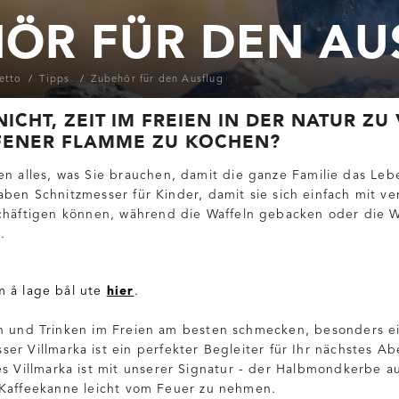
ÖR FÜR DEN AU
etto
Tipps
Zubehör für den Ausflug
NICHT, ZEIT IM FREIEN IN DER NATUR Z
FENER FLAMME ZU KOCHEN?
en alles, was Sie brauchen, damit die ganze Familie das Leb
ben Schnitzmesser für Kinder, damit sie sich einfach mit v
chäftigen können, während die Waffeln gebacken oder die
.
hier
m å lage bål ute
.
en und Trinken im Freien am besten schmecken, besonders ei
er Villmarka ist ein perfekter Begleiter für Ihr nächstes Ab
es Villmarka ist mit unserer Signatur - der Halbmondkerbe au
 Kaffeekanne leicht vom Feuer zu nehmen.