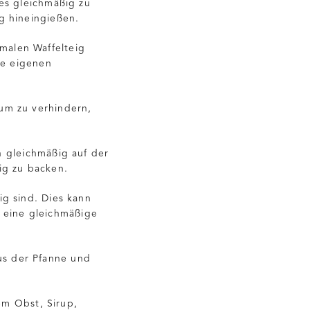
 es gleichmäßig zu
ig hineingießen.
rmalen Waffelteig
re eigenen
, um zu verhindern,
n gleichmäßig auf der
ig zu backen.
ig sind. Dies kann
m eine gleichmäßige
aus der Pfanne und
em Obst, Sirup,