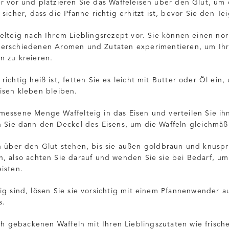
r vor und platzieren Sie das Waffeleisen über den Glut, um
sicher, dass die Pfanne richtig erhitzt ist, bevor Sie den Te
elteig nach Ihrem Lieblingsrezept vor. Sie können einen no
verschiedenen Aromen und Zutaten experimentieren, um Ih
 zu kreieren.
ichtig heiß ist, fetten Sie es leicht mit Butter oder Öl ein
isen kleben bleiben.
messene Menge Waffelteig in das Eisen und verteilen Sie ih
n Sie dann den Deckel des Eisens, um die Waffeln gleichmäß
n über den Glut stehen, bis sie außen goldbraun und knuspr
n, also achten Sie darauf und wenden Sie sie bei Bedarf, u
isten.
ig sind, lösen Sie sie vorsichtig mit einem Pfannenwender 
s.
sch gebackenen Waffeln mit Ihren Lieblingszutaten wie frisch