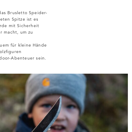
das Brusletto Speider-
ten Spitze ist es
rde mit Sicherheit
er macht, um zu
quem für kleine Hände
olzfiguren
tdoor-Abenteuer sein.